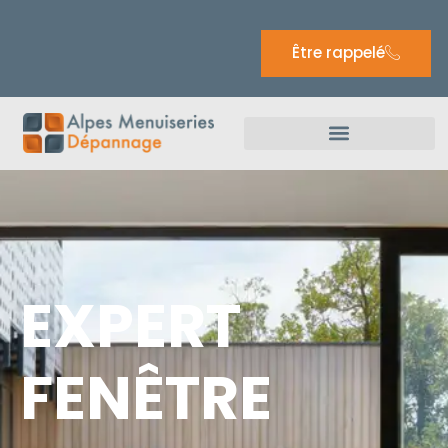
Être rappelé
EXPERT
FENÊTRE