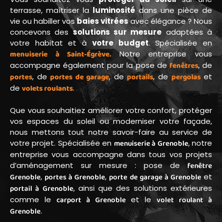
terrasse, maîtriser la
luminosité
dans une pièce de
vie ou habiller vos
baies vitrées
avec élégance ? Nous
concevons des
solutions sur mesure
adaptées à
votre habitat et à
votre budget
. Spécialisée en
menuiserie à Saint-Égrève.
Notre entreprise vous
accompagne également pour la pose de
fenêtres
, de
portes
, de
portes de garage
, de
portails
, de
pergolas
et
de
volets roulants
.
Que vous souhaitiez améliorer votre confort, protéger
vos espaces du soleil ou moderniser votre façade,
nous mettons tout notre savoir-faire au service de
votre projet. Spécialisée en
menuiserie à Grenoble
, notre
entreprise vous accompagne dans tous vos projets
d’aménagement sur mesure : pose de
fenêtre
Grenoble
,
portes à Grenoble
,
porte de garage à Grenoble
et
portail à Grenoble
, ainsi que des solutions extérieures
comme le
carport à Grenoble
et le
volet roulant à
Grenoble
.