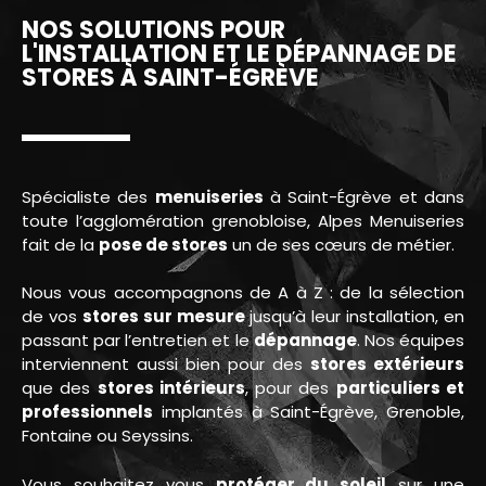
NOS SOLUTIONS POUR
L'INSTALLATION ET LE DÉPANNAGE DE
STORES À SAINT-ÉGRÈVE
Spécialiste des
menuiseries
à Saint-Égrève et dans
toute l’agglomération grenobloise, Alpes Menuiseries
fait de la
pose de stores
un de ses cœurs de métier.
Nous vous accompagnons de A à Z : de la sélection
de vos
stores sur mesure
jusqu’à leur installation, en
passant par l’entretien et le
dépannage
. Nos équipes
interviennent aussi bien pour des
stores extérieurs
que des
stores intérieurs
, pour des
particuliers et
professionnels
implantés à Saint-Égrève, Grenoble,
Fontaine ou Seyssins.
Vous souhaitez vous
protéger du soleil
sur une