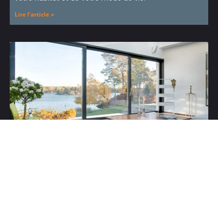
Lire l'article »
QUELS TYPES DE FENÊTRE CHOISIR ?
mars 12, 2025
Les fenêtres sont un investissement durable.
Aluminium pour son design moderne, PVC pour son
rapport qualité/prix ou bois pour son charme naturel :
découvrez dans cet article un comparatif clair pour