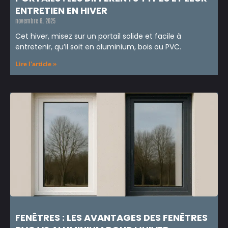
ENTRETIEN EN HIVER
novembre 6, 2025
Cet hiver, misez sur un portail solide et facile à
entretenir, qu’il soit en aluminium, bois ou PVC.
Lire l'article »
FENÊTRES : LES AVANTAGES DES FENÊTRES