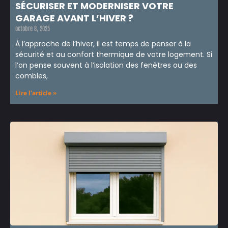
SÉCURISER ET MODERNISER VOTRE
GARAGE AVANT L’HIVER ?
octobre 8, 2025
À l’approche de l’hiver, il est temps de penser à la
sécurité et au confort thermique de votre logement. Si
l’on pense souvent à l’isolation des fenêtres ou des
combles,
Lire l'article »