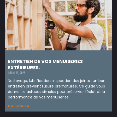
ENTRETIEN DE VOS MENUISERIES
EXTÉRIEURES.
juillet 31, 2025
Nettoyage, lubrification, inspection des joints : un bon
entretien prévient l’usure prématurée. Ce guide vous
donne les astuces simples pour préserver l’éclat et la
performance de vos menuiseries.
Lire l'article »