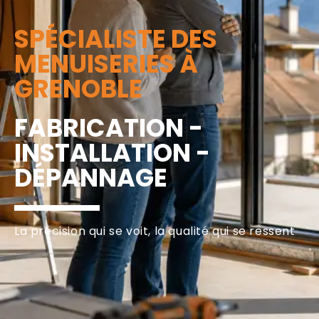
SPÉCIALISTE DES
MENUISERIES À
GRENOBLE
FABRICATION -
INSTALLATION -
DÉPANNAGE
La précision qui se voit, la qualité qui se ressent